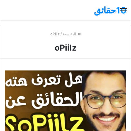
10حقائق
القائمة
الرئيسية
/
oPiilz
oPiilz