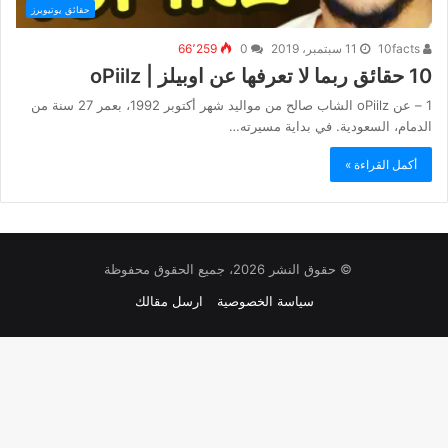
حقائق يوتيوبرز
10facts
11 سبتمبر، 2019
0
66٬259
10 حقائق ربما لا تعرفها عن اوبيلز | oPiilz
1 – عن oPiilz الشاب صالح من مواليد شهر أكتوبر 1992، بعمر 27 سنة من
الدمام، السعودية. في بداية مسيرته…
أكمل القراءة »
© حقوق النشر 2026، جميع الحقوق محفوظة
سياسة الخصوصية
ارسل مقالك