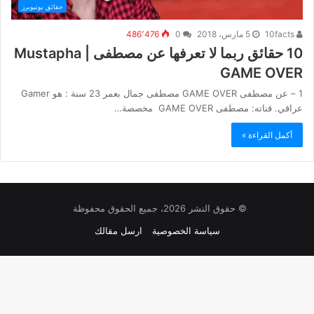
حقائق يوتيوبرز
10facts
5 مارس، 2018
0
486٬476
10 حقائق ربما لا تعرفها عن مصطفى | Mustapha
GAME OVER
1 – عن مصطفى GAME OVER مصطفى جمال بعمر 23 سنة : هو Gamer
عراقي. قناته: مصطفى GAME OVER مخصصة…
أكمل القراءة »
© حقوق النشر 2026، جميع الحقوق محفوظة
سياسة الخصوصية
ارسل مقالك