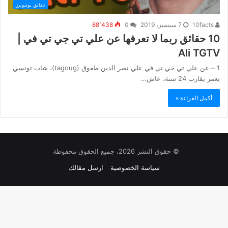
حقائق يوتيوبرز
10facts
7 سبتمبر، 2019
0
88٬438
10 حقائق ربما لا تعرفها عن علي تي جي تي في |
Ali TGTV
1 – عن علي تي جي تي في علي نصر الدين طقوق (tagoug)، شاب تونسي
بعمر يقارب 24 سنة، عاش…
أكمل القراءة »
© حقوق النشر 2026، جميع الحقوق محفوظة
سياسة الخصوصية
ارسل مقالك